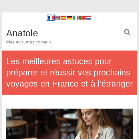
Anatole
Mes avis, mes conseils
Les meilleures astuces pour
préparer et réussir vos prochains
voyages en France et à l’étranger