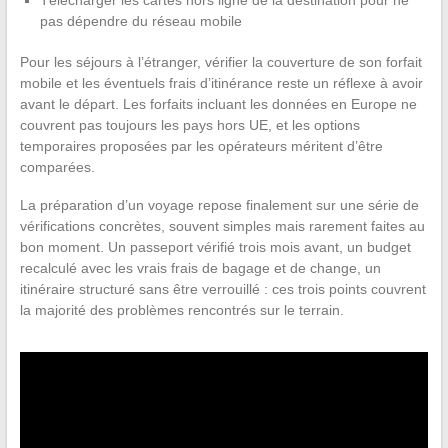
Télécharger les cartes hors ligne de la destination pour ne
pas dépendre du réseau mobile
Pour les séjours à l’étranger, vérifier la couverture de son forfait
mobile et les éventuels frais d’itinérance reste un réflexe à avoir
avant le départ. Les forfaits incluant les données en Europe ne
couvrent pas toujours les pays hors UE, et les options
temporaires proposées par les opérateurs méritent d’être
comparées.
La préparation d’un voyage repose finalement sur une série de
vérifications concrètes, souvent simples mais rarement faites au
bon moment. Un passeport vérifié trois mois avant, un budget
recalculé avec les vrais frais de bagage et de change, un
itinéraire structuré sans être verrouillé : ces trois points couvrent
la majorité des problèmes rencontrés sur le terrain.