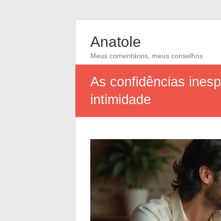
Anatole
Meus comentários, meus conselhos
As confidências ines
intimidade