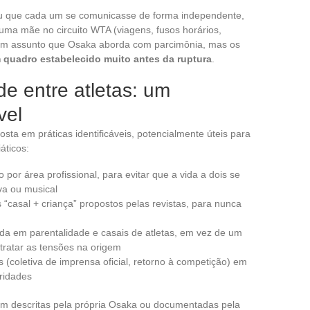
iu que cada um se comunicasse de forma independente,
 uma mãe no circuito WTA (viagens, fusos horários,
um assunto que Osaka aborda com parcimônia, mas os
 quadro estabelecido muito antes da ruptura
.
de entre atletas: um
vel
a em práticas identificáveis, potencialmente úteis para
áticos:
or área profissional, para evitar que a vida a dois se
va ou musical
“casal + criança” propostos pelas revistas, para nunca
da em parentalidade e casais de atletas, em vez de um
tratar as tensões na origem
 (coletiva de imprensa oficial, retorno à competição) em
ridades
ram descritas pela própria Osaka ou documentadas pela