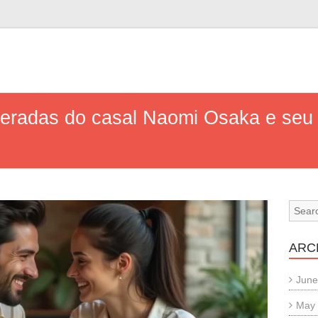
peradas do casal Naomi Osaka e seu
ARC
June
May