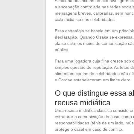
A maioria dos atletas de alto nível gerenci
a encenação controlada nas redes sociais
mensagens breves, calibradas, sem nunca
ciclo midiático das celebridades.
Essa estratégia se baseia em um princípi
declaração
. Quando Osaka se expressa,
ela se cala, os meios de comunicação sã
público.
Para uma jogadora cuja filha cresce sob 
simples questão de reputação. As fotos d
alimentam contas de celebridades não ofi
e Cordae estabeleceram um limite claro.
O que distingue essa 
recusa midiática
Uma recusa midiática clássica consiste e
estruturar a comunicação do casal como u
responsabilidades (tênis de um lado, mú
protege o casal em caso de conflito.