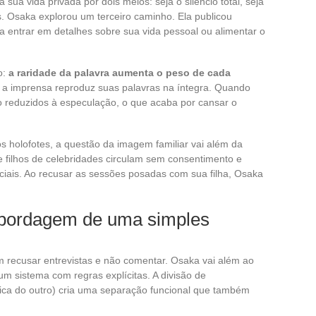
a sua vida privada por dois meios: seja o silêncio total, seja
. Osaka explorou um terceiro caminho. Ela publicou
 entrar em detalhes sobre sua vida pessoal ou alimentar o
o:
a raridade da palavra aumenta o peso de cada
 a imprensa reproduz suas palavras na íntegra. Quando
o reduzidos à especulação, o que acaba por cansar o
os holofotes, a questão da imagem familiar vai além da
e filhos de celebridades circulam sem consentimento e
ciais. Ao recusar as sessões posadas com sua filha, Osaka
abordagem de uma simples
m recusar entrevistas e não comentar. Osaka vai além ao
m sistema com regras explícitas. A divisão de
sica do outro) cria uma separação funcional que também