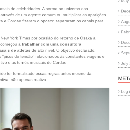
May
asais de celebridades. A norma no universo das
Dec
o através de um agente comum ou multiplicar as aparições
aka e Cordae fizeram o oposto: separaram os canais para
Augu
Febr
 New York Times por ocasião do retorno de Osaka a
Dec
m começou a
trabalhar com uma consultora
asais de atletas
de alto nível. O objetivo declarado:
Sept
 “picos de tensão” relacionados às constantes viagens e
tivo e as turnês musicais de Cordae.
July
ido ter formalizado essas regras antes mesmo da
MET
iva, não apenas reativa.
Log 