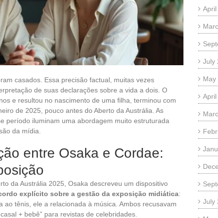
Apri
Marc
Sept
July
May
am casados. Essa precisão factual, muitas vezes
erpretação de suas declarações sobre a vida a dois. O
Apri
nos e resultou no nascimento de uma filha, terminou com
eiro de 2025, pouco antes do Aberto da Austrália. As
Marc
sse período iluminam uma abordagem muito estruturada
são da mídia.
Febr
Janu
ção entre Osaka e Cordae:
posição
Dec
rto da Austrália 2025, Osaka descreveu um dispositivo
Sept
ordo explícito sobre a gestão da exposição midiática
:
July
a ao tênis, ele a relacionada à música. Ambos recusavam
asal + bebê” para revistas de celebridades.