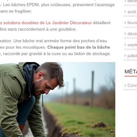
déce
s. Les bâches EPDM, plus coûteuses, présentent l’avantage
ans se fragiliser.
août
es solutions durables de Le Jardinier Décorateur
détaillent
févr
dins sans raccordement à une gouttière.
déce
 fixation. Une bâche mal arrimée forme des poches d’eau
sept
res pour les moustiques.
Chaque point bas de la bâche
e
, raccordé par gravité à la cuve ou au bidon de stockage.
juill
MÉT
Conn