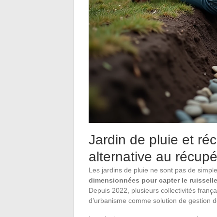
Jardin de pluie et ré
alternative au récupé
Les jardins de pluie ne sont pas de simpl
dimensionnées pour capter le ruissell
Depuis 2022, plusieurs collectivités franç
d’urbanisme comme solution de gestion des