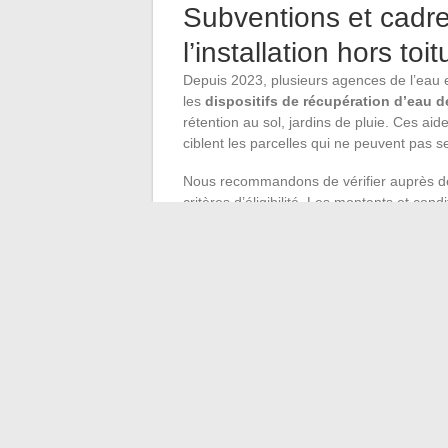
Subventions et cadre
l’installation hors toit
Depuis 2023, plusieurs agences de l’eau et
les
dispositifs de récupération d’eau d
rétention au sol, jardins de pluie. Ces aid
ciblent les parcelles qui ne peuvent pas 
Nous recommandons de vérifier auprès de 
critères d’éligibilité. Les montants et con
est à l’élargissement des dispositifs face 
Points de vigilance avan
L’eau de pluie collectée hors toiture
via gouttière : aucune norme NF ne co
Le stockage en cuve ouverte ou en bas
couvercle, lame d’eau circulante).
En zone urbaine, le raccordement d’un
déclaration en mairie.
La récupération d’eau de pluie sans toitu