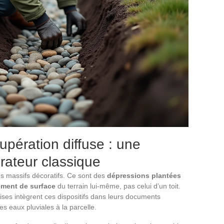
cupération diffuse : une
rateur classique
es massifs décoratifs. Ce sont des
dépressions plantées
ement de surface
du terrain lui-même, pas celui d’un toit.
aises intègrent ces dispositifs dans leurs documents
 eaux pluviales à la parcelle.