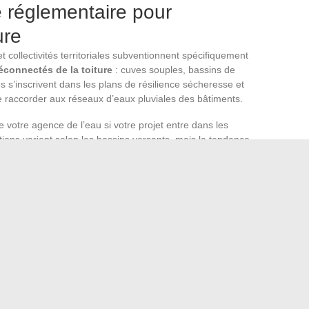
 réglementaire pour
ure
 collectivités territoriales subventionnent spécifiquement
éconnectés de la toiture
: cuves souples, bassins de
es s’inscrivent dans les plans de résilience sécheresse et
se raccorder aux réseaux d’eaux pluviales des bâtiments.
votre agence de l’eau si votre projet entre dans les
ditions varient selon les bassins versants, mais la tendance
à la répétition des arrêtés sécheresse.
t installation
 ne bénéficie pas du même encadrement que celle récupérée
uvre spécifiquement ces systèmes au sol.
sin impose un dispositif anti-moustiques (moustiquaire,
 trop-plein au réseau d’assainissement peut nécessiter une
re repose sur un principe simple :
toute surface orientée