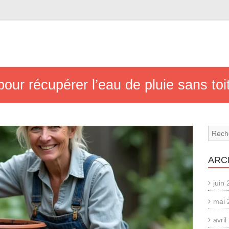
our récupérer l’eau de pluie sans toit
ARC
juin
mai 
avri