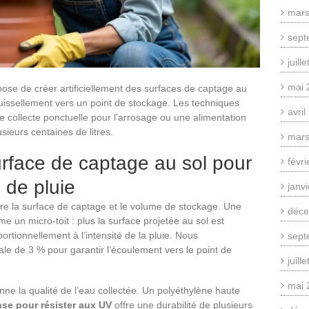
mars
sept
juill
mai 
pose de créer artificiellement des surfaces de captage au
e ruissellement vers un point de stockage. Les techniques
avri
e collecte ponctuelle pour l’arrosage ou une alimentation
ieurs centaines de litres.
mars
rface de captage au sol pour
févr
 de pluie
janv
ntre la surface de captage et le volume de stockage. Une
déce
 un micro-toit : plus la surface projetée au sol est
rtionnellement à l’intensité de la pluie. Nous
sept
 de 3 % pour garantir l’écoulement vers le point de
juill
mai 
nne la qualité de l’eau collectée. Un polyéthylène haute
e pour résister aux UV
offre une durabilité de plusieurs