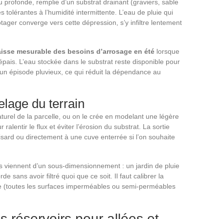
 profonde, remplie d’un substrat drainant (graviers, sable
s tolérantes à l’humidité intermittente. L’eau de pluie qui
potager converge vers cette dépression, s’y infiltre lentement
isse mesurable des besoins d’arrosage en été
lorsque
 épais. L’eau stockée dans le substrat reste disponible pour
 un épisode pluvieux, ce qui réduit la dépendance au
lage du terrain
aturel de la parcelle, ou on le crée en modelant une légère
ralentir le flux et éviter l’érosion du substrat. La sortie
isard ou directement à une cuve enterrée si l’on souhaite
 viennent d’un sous-dimensionnement : un jardin de pluie
e sans avoir filtré quoi que ce soit. Il faut calibrer la
ive (toutes les surfaces imperméables ou semi-perméables
 réservoirs pour allées et