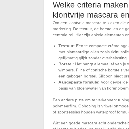
Welke criteria maken
klontvrije mascara e
Om een klontvrije mascara te kiezen die z
marketing. De textuur, de borstel en de g
centrale rol. Hier zijn enkele elementen 
Textuur:
Een te compacte crème agglome
met plantaardige oliën zoals ricinusolie
gelijkmatig glijdt zonder overbelasting
Borstel:
Het hangt allemaal af van je w
wimpers. Fijne of conische borstels ver
een gebogen borstel. Silicoon biedt pre
Aangepaste formule:
Voor gevoelige 
basis van bloemwater van korenbloem o
Een andere piste om te verkennen: tubin
polymeerfilm. Ophoping is vrijwel onmogel
of sportsessies houden waterproof formule
Wat een goede mascara echt onderscheid
of lengte te bieden, en tegelijkertijd de 