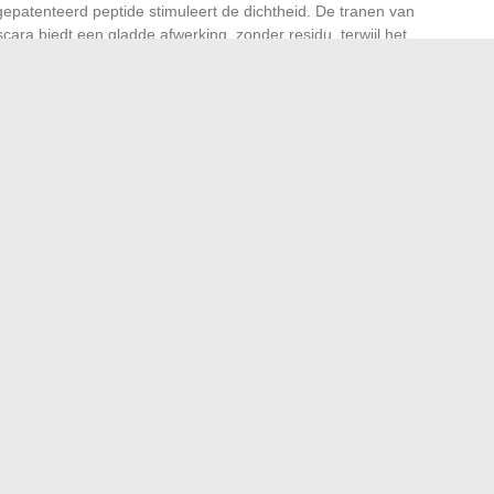
 gepatenteerd peptide stimuleert de dichtheid. De tranen van
cara biedt een gladde afwerking, zonder residu, terwijl het
ke formules en een nette applicatie, voor een wimperlijn
iden, verlengen, versterken: alles draait om de
an de borstel. Voor ieder zijn mascara, voor elke blik zijn
veranderlijk: één overbelaste wimper is genoeg om de
 mascara, goed gekozen en goed aangebracht, de kracht van
n van een onvergetelijke en trendy bruiloft
een krachtige hub voor werk, opleiding en salarisbeheer
→