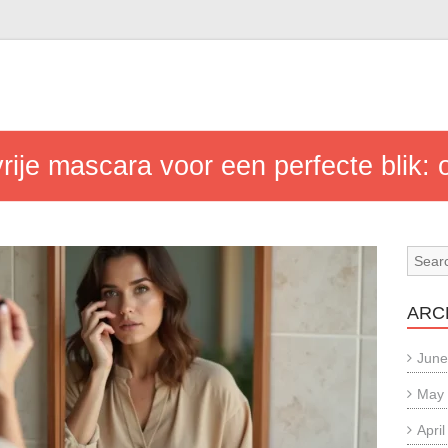
rije mascara voor een perfecte blik: 
ARC
June
May
Apri