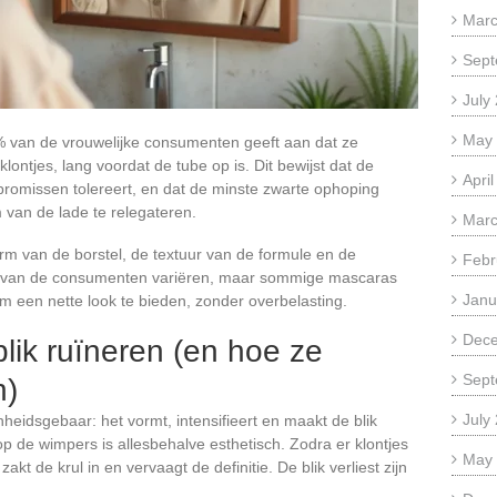
Marc
Sept
July
May
% van de vrouwelijke consumenten geeft aan dat ze
ntjes, lang voordat de tube op is. Dit bewijst dat de
Apri
romissen tolereert, en dat de minste zwarte ophoping
van de lade te relegateren.
Marc
orm van de borstel, de textuur van de formule en de
Febr
sen van de consumenten variëren, maar sommige mascaras
Janu
 een nette look te bieden, zonder overbelasting.
Dec
lik ruïneren (en hoe ze
Sept
n)
July
heidsgebaar: het vormt, intensifieert en maakt de blik
 de wimpers is allesbehalve esthetisch. Zodra er klontjes
May
t de krul in en vervaagt de definitie. De blik verliest zijn