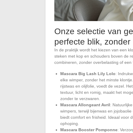
Onze selectie van g
perfecte blik, zonde
In de praktijk wordt het kiezen van een k
steken met kop en schouders boven de res
combineren, zonder overbelasting of een v
Mascara Big Lash Lily Lolo
: Indrukw
elke wimper, zonder het minste klontj
rijstwas en olijfolie, voedt de vezel.
textuur, licht en romig, maakt het mog
zonder te verzwaren.
Mascara Allongeant Avril
: Natuurlijke
wimpers, terwijl bijenwas en jojobaol
biedt comfort en frisheid. Ideaal voor
ophoping.
Mascara Booster Pomponne
: Verzor