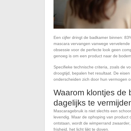
Een cijfer dringt de badkamer binnen: 83
mascara vervangen vanwege vervelende klo
obsessie voor de perfecte look geen comp
genoeg is om een product naar de bodem 
Specifieke technische criteria, zoals de v
droogtijd, bepalen het resultaat. De ei
onderscheiden zich door hun vermogen om
Waarom klontjes de b
dagelijks te vermijde
Mascaragebruik is niet slechts een schoon
levendig. Maar de ophoping van product op
ontstaan, wordt de wimperrand zwaarder, zak
frisheid, het licht lijkt te doven.