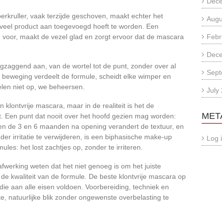
Dec
perkruller, vaak terzijde geschoven, maakt echter het
Augu
te veel product aan toegevoegd hoeft te worden. Een
 voor, maakt de vezel glad en zorgt ervoor dat de mascara
Febr
Dec
gzaggend aan, van de wortel tot de punt, zonder over al
Sept
 beweging verdeelt de formule, scheidt elke wimper en
elen niet op, we beheersen.
July
lontvrije mascara, maar in de realiteit is het de
MET
akt. Een punt dat nooit over het hoofd gezien mag worden:
n de 3 en 6 maanden na opening verandert de textuur, en
er irritatie te verwijderen, is een biphasische make-up
Log 
les: het lost zachtjes op, zonder te irriteren.
fwerking weten dat het niet genoeg is om het juiste
s de kwaliteit van de formule. De beste klontvrije mascara op
die aan alle eisen voldoen. Voorbereiding, techniek en
 natuurlijke blik zonder ongewenste overbelasting te