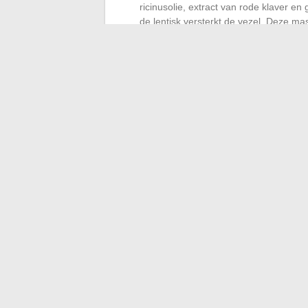
ricinusolie, extract van rode klaver en
de lentisk versterkt de vezel. Deze mas
de wimpers bij de wortel versterkt.
Deze referenties richten zich op natuurlij
zonder compromissen op de definitie. Sche
beheersing van de textuur en de precisie v
handtekening. Het belangrijkste blijft on
boodschap te vervagen, terwijl de juiste
de blik in een oogwenk onthult.
←
Tips en inspiratie voor het organisere
Transformeer uw platform in 