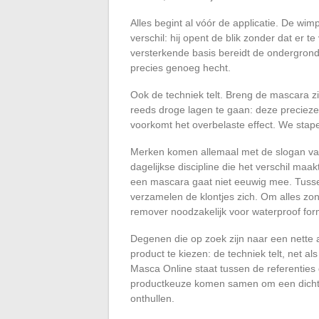
Alles begint al vóór de applicatie. De wim
verschil: hij opent de blik zonder dat er 
versterkende basis bereidt de ondergrond
precies genoeg hecht.
Ook de techniek telt. Breng de mascara zi
reeds droge lagen te gaan: deze precieze
voorkomt het overbelaste effect. We stap
Merken komen allemaal met de slogan van k
dagelijkse discipline die het verschil ma
een mascara gaat niet eeuwig mee. Tusse
verzamelen de klontjes zich. Om alles zond
remover noodzakelijk voor waterproof formu
Degenen die op zoek zijn naar een nette a
product te kiezen: de techniek telt, net al
Masca Online staat tussen de referenties 
productkeuze komen samen om een dichte,
onthullen.