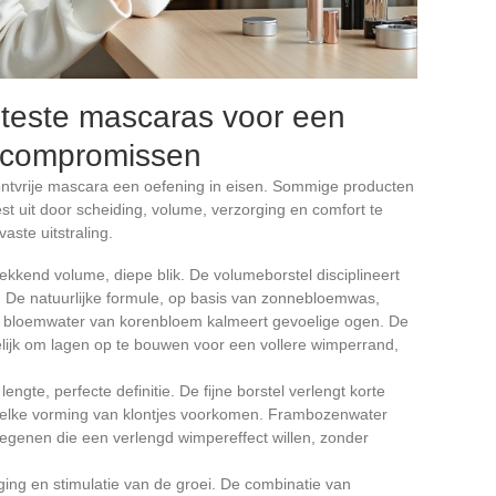
eteste mascaras voor een
r compromissen
lontvrije mascara een oefening in eisen. Sommige producten
t uit door scheiding, volume, verzorging en comfort te
aste uitstraling.
ekkend volume, diepe blik. De volumeborstel disciplineert
e. De natuurlijke formule, op basis van zonnebloemwas,
 Het bloemwater van korenbloem kalmeert gevoelige ogen. De
elijk om lagen op te bouwen voor een vollere wimperrand,
 lengte, perfecte definitie. De fijne borstel verlengt korte
ie elke vorming van klontjes voorkomen. Frambozenwater
 degenen die een verlengd wimpereffect willen, zonder
ging en stimulatie van de groei. De combinatie van