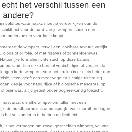
 echt het verschil tussen een
n andere?
ijn beloftes waarmaakt, moet je verder kijken dan de
eschiktheid voor de aard van je wimpers spelen een
om te onderzoeken voordat je koopt:
reert de wimpers, terwijl een vloeibare textuur, verrijkt
, jojoba of olijfolie, of met rijstwas of zonnebloemwas,
. Natuurlijke formules richten zich op deze balans.
imperrand. Een dikke borstel verdicht fijne of verspreide
lengen korte wimpers. Voor het krullen is er niets beter dan
cisie, vezel geeft een meer vage en luchtige uitstraling.
ogen kies je voor natuurlijke of biologische mascaras, op
f bijenwas, altijd getest onder oogheelkundig toezicht.
g mascaras, die elke wimper omhullen met een
ijk, de houdbaarheid is onberispelijk. Voor marathon dagen
s het vol zonder in te boeten op lichtheid.
t, is het vermogen om zowel gescheiden wimpers, volume
vezel volledig te respecteren. Geef de voorkeur aan formules