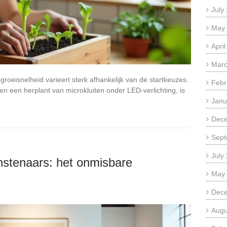
July
May
Apri
Marc
 groeisnelheid varieert sterk afhankelijk van de startkeuzes.
Febr
en een herplant van microkluiten onder LED-verlichting, is
Janu
Dec
Sept
July
stenaars: het onmisbare
May
Dec
Augu