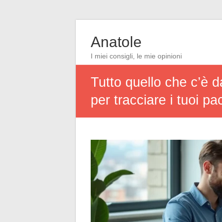
Anatole
I miei consigli, le mie opinioni
Tutto quello che c’è 
per tracciare i tuoi pa