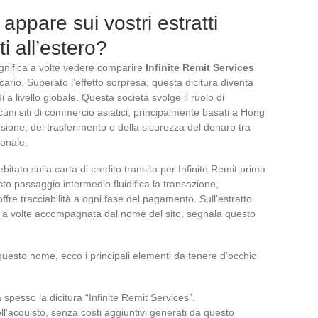
ppare sui vostri estratti
i all’estero?
ignifica a volte vedere comparire
Infinite Remit Services
ario. Superato l’effetto sorpresa, questa dicitura diventa
i a livello globale. Questa società svolge il ruolo di
cuni siti di commercio asiatici, principalmente basati a Hong
ione, del trasferimento e della sicurezza del denaro tra
ionale.
itato sulla carta di credito transita per Infinite Remit prima
to passaggio intermedio fluidifica la transazione,
ffre tracciabilità a ogni fase del pagamento. Sull’estratto
t”, a volte accompagnata dal nome del sito, segnala questo
uesto nome, ecco i principali elementi da tenere d’occhio
 spesso la dicitura “Infinite Remit Services”.
l’acquisto, senza costi aggiuntivi generati da questo