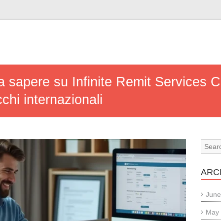
da sapere su Infinite Remit Services C
cchi internazionali
ARC
June
May