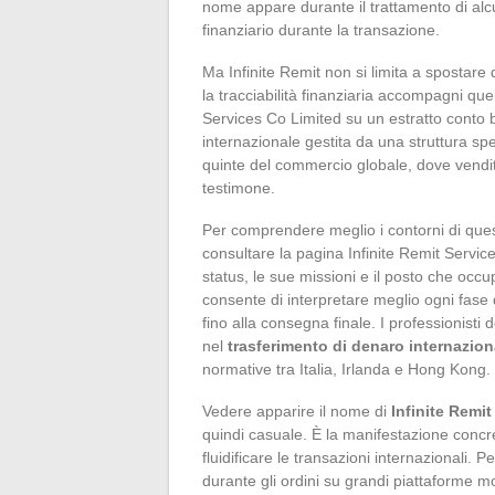
nome appare durante il trattamento di alcun
finanziario durante la transazione.
Ma Infinite Remit non si limita a spostar
la tracciabilità finanziaria accompagni que
Services Co Limited su un estratto conto 
internazionale gestita da una struttura sp
quinte del commercio globale, dove venditori
testimone.
Per comprendere meglio i contorni di quest
consultare la pagina Infinite Remit Service
status, le sue missioni e il posto che occ
consente di interpretare meglio ogni fase
fino alla consegna finale. I professionisti
nel
trasferimento di denaro internazion
normative tra Italia, Irlanda e Hong Kong.
Vedere apparire il nome di
Infinite Remi
quindi casuale. È la manifestazione concr
fluidificare le transazioni internazionali. P
durante gli ordini su grandi piattaforme mo