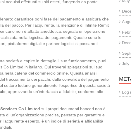
May
i acquisti effettuati su siti esteri, fungendo da ponte
Dec
e denaro: garantisce ogni fase del pagamento e assicura che
Augu
lla del pacco. Per l’acquirente, la menzione di Infinite Remit
bancario non è affatto aneddotica: segnala un’operazione
Febr
ecializzata nella logistica dei pagamenti. Queste sono le
Dec
, piattaforme digitali e partner logistici si passano il
Sept
a società e capire in dettaglio il suo funzionamento, puoi
July
s Co Limited in italiano. Qui troverai spiegazioni sul suo
upa nella catena del commercio online. Questa analisi
MET
 del tracciamento dei pacchi, dalla convalida del pagamento
 del settore lodano generalmente l’expertise di questa società
ale
, apprezzando un’interfaccia affidabile, conforme alle
Log 
t Services Co Limited
sui propri documenti bancari non è
eta di un’organizzazione precisa, pensata per garantire e
er l’acquirente esperto, è un indice di serietà e affidabilità
ndiali.