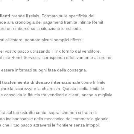
lienti
prende il relais. Formato sulle specificità dei
ede alla cronologia dei pagamenti tramite Infinite Remit
are un rimborso se la situazione lo richiede.
ti all’estero, adottate alcuni semplici riflessi:
l vostro pacco utilizzando il link fornito dal venditore.
nfinite Remit Services” corrisponda effettivamente all’ordine
er essere informati su ogni fase della consegna.
el
trasferimento di denaro internazionale
come Infinite
giare la sicurezza e la chiarezza. Questa scelta limita le
e consolida la fiducia tra venditori e clienti, anche a migliaia
 sul tuo estratto conto, saprai che non si tratta di
ato indispensabile nella meccanica del commercio globale.
che il tuo pacco attraversi le frontiere senza intoppi.