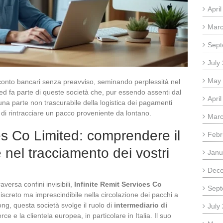
Apri
Marc
Sept
July
May
 conto bancari senza preavviso, seminando perplessità nel
ed fa parte di queste società che, pur essendo assenti dal
Apri
na parte non trascurabile della logistica dei pagamenti
a di rintracciare un pacco proveniente da lontano.
Marc
es Co Limited: comprendere il
Febr
e nel tracciamento dei vostri
Janu
Dec
aversa confini invisibili,
Infinite Remit Services Co
Sept
creto ma imprescindibile nella circolazione dei pacchi a
ng, questa società svolge il ruolo di
intermediario di
July
e e la clientela europea, in particolare in Italia. Il suo