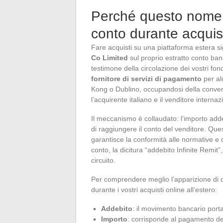
Perché questo nome a
conto durante acquist
Fare acquisti su una piattaforma estera s
Co Limited
sul proprio estratto conto banc
testimone della circolazione dei vostri fond
fornitore di servizi di pagamento
per al
Kong o Dublino, occupandosi della convers
l’acquirente italiano e il venditore internaz
Il meccanismo è collaudato: l’importo addeb
di raggiungere il conto del venditore. Ques
garantisce la conformità alle normative e o
conto, la dicitura “addebito Infinite Remi
circuito.
Per comprendere meglio l’apparizione di q
durante i vostri acquisti online all’estero:
Addebito
: il movimento bancario porta
Importo
: corrisponde al pagamento del