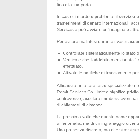
fino alla tua porta.
In caso di ritardo o problema, il
servizio c
trasferimenti di denaro internazionali, acc
Services e può avviare un’indagine o attiv
Per evitare malintesi durante i vostri acquis
Controllate sistematicamente lo stato de
Verificate che l’addebito menzionato “I
effettuato.
Attivate le notifiche di tracciamento p
Affidarsi a un attore terzo specializzato n
Remit Services Co Limited significa privile
controversie, accelera i rimborsi eventuali 
di chilometri di distanza.
La prossima volta che questo nome apparirà
un’anomalia, ma di un ingranaggio divent
Una presenza discreta, ma che si assicura 