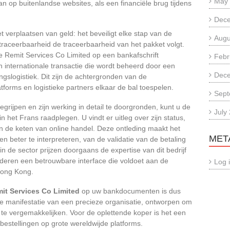
May
op buitenlandse websites, als een financiële brug tijdens
Dec
et verplaatsen van geld: het beveiligt elke stap van de
Augu
 traceerbaarheid de traceerbaarheid van het pakket volgt.
te Remit Services Co Limited op een bankafschrift
Febr
n internationale transactie die wordt beheerd door een
Dec
ingslogistiek. Dit zijn de achtergronden van de
tforms en logistieke partners elkaar de bal toespelen.
Sept
egrijpen en zijn werking in detail te doorgronden, kunt u de
July
n het Frans raadplegen. U vindt er uitleg over zijn status,
 in de keten van online handel. Deze ontleding maakt het
MET
n beter te interpreteren, van de validatie van de betaling
s in de sector prijzen doorgaans de expertise van dit bedrijf
deren een betrouwbare interface die voldoet aan de
Log 
 Hong Kong.
mit Services Co Limited
op uw bankdocumenten is dus
ete manifestatie van een precieze organisatie, ontworpen om
n te vergemakkelijken. Voor de oplettende koper is het een
bestellingen op grote wereldwijde platforms.