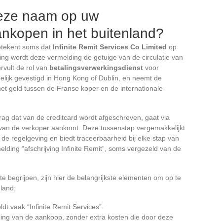
deze naam op uw
aankopen in het buitenland?
etekent soms dat
Infinite Remit Services Co Limited
op
sing wordt deze vermelding de getuige van de circulatie van
rvult de rol van
betalingsverwerkingsdienst
voor
lijk gevestigd in Hong Kong of Dublin, en neemt de
het geld tussen de Franse koper en de internationale
ag dat van de creditcard wordt afgeschreven, gaat via
g van de verkoper aankomt. Deze tussenstap vergemakkelijkt
 de regelgeving en biedt traceerbaarheid bij elke stap van
melding “afschrijving Infinite Remit”, soms vergezeld van de
 begrijpen, zijn hier de belangrijkste elementen om op te
nland:
t vaak “Infinite Remit Services”.
ling van de aankoop, zonder extra kosten die door deze