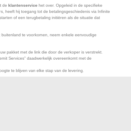
mt de
klantenservice
het over. Opgeleid in de specifieke
, heeft hij toegang tot de betalingsgeschiedenis via Infinite
arten of een terugbetaling initiëren als de situatie dat
t buitenland te voorkomen, neem enkele eenvoudige
uw pakket met de link die door de verkoper is verstrekt.
e Remit Services” daadwerkelijk overeenkomt met de
gte te blijven van elke stap van de levering.
 derde partij in
internationale geldtransfers
zoals Infinite
veiligheid en duidelijkheid. Deze keuze beperkt geschillen,
sterkt het vertrouwen tussen verkopers en klanten, zelfs
chrift verschijnt, weet u dat het geen anomalie is, maar
ndel. Een discrete aanwezigheid, maar die ervoor zorgt
en overschrijdt.