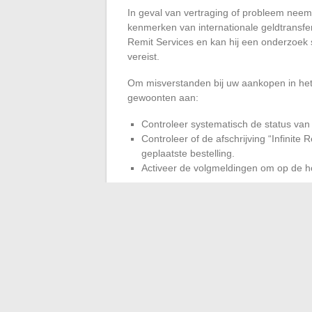
In geval van vertraging of probleem nee
kenmerken van internationale geldtransfers
Remit Services en kan hij een onderzoek st
vereist.
Om misverstanden bij uw aankopen in he
gewoonten aan:
Controleer systematisch de status van 
Controleer of de afschrijving “Infinit
geplaatste bestelling.
Activeer de volgmeldingen om op de hoo
Het inschakelen van een gespecialiseerde
Remit Services Co Limited, is kiezen voor 
versnelt eventuele terugbetalingen en ver
duizenden kilometers verderop.
De volgende keer dat deze naam op uw afs
een essentieel onderdeel van de wereldha
dat uw pakket de grenzen zonder problem