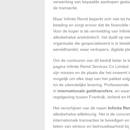
verwerking van bepaalde aankopen gedaan 
de transactie.
Maar Infinite Remit beperkt zich niet tot h
betaling en zorgt ervoor dat de financiële
Voor de koper is de vermelding van Infini
allesbehalve anekdotisch: het duidt op ee
organisatie die gespecialiseerd is in betal
wereldhandel, waar verkopers, digitale pla
Om de contouren van dit bedrijf beter te b
pagina Infinite Remit Services Co Limited i
zijn missies en de plaats die het inneemt
mogelijk om elke stap van het pakket volge
tot de uiteindelijke levering. Professional
in
internationale geldtransfers
, en waar
regelgeving tussen Frankrijk, Ierland en
Het verschijnen van de naam
Infinite Re
allesbehalve willekeurig. Het is de concr
internationale transacties te beveiligen e
teken van sérieux en betrouwbaarheid bij 