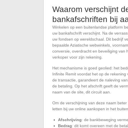
Waarom verschijnt 
bankafschriften bij 
Winkelen op een buitenlandse platform b
uw bankafschrift verschijnt. Na de verras
uw fondsen op wereldschaal. Dit bedrijf ve
bepaalde Aziatische webwinkels, voorname
conversie, overdracht en beveiliging van 
verkoper voor zijn rekening.
Het mechanisme is goed geolied: het bedr
Infinite Remit voordat het op de rekenin
de transactie, garandeert de naleving van
de betaling. Op het afschrift geeft de ver
naam van de site, dit circuit aan.
Om de verschijning van deze naam beter te
letten bij uw online aankopen in het buite
Afschrijving
: de bankbeweging vermeld
Bedrag
: dit komt overeen met de beta