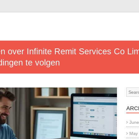
n over Infinite Remit Services Co Li
dingen te volgen
ARC
June
May