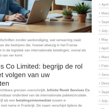
Apri
Marc
Sept
July
May
chriften zonder aankondiging, wat verwarring zaait.
van die bedrijven die, hoewel afwezig in het Franse
Apri
 in de logistiek van internationale betalingen, vooral als
t van ver komt.
Marc
es Co Limited: begrijp de rol
Febr
et volgen van uw
Janu
tten
Dec
zichtbare grenzen overschrijdt,
Infinite Remit Services Co
Sept
isbaar onderdeel van de internationale pakketcirculatie.
ijf als een
betalingsintermediair
tussen e-
July
et name in Frankrijk. De naam verschijnt tijdens de