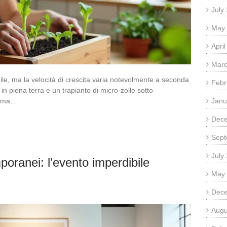
July
May
Apri
Marc
ile, ma la velocità di crescita varia notevolmente a seconda
Febr
a in piena terra e un trapianto di micro-zolle sotto
prima…
Janu
Dec
Sept
July
mporanei: l’evento imperdibile
May
Dec
Augu