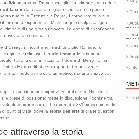
May
la condizione umana. Roma raccoglie il testimone, ma cede il
nudità
si limita a scene religiose, codificate e spesso
Dec
 vento nuovo: a Firenze e a Roma, il corpo ritrova la sua
no il terreno di esperimenti. Michelangelo scolpisce figure
Augu
re
, simbolo di una grazia ritrovata. Le opere di quest’epoca
Febr
ra devozione e sensualità.
Dec
e d’Orsay
, si incontrano i
nudi
di Giulio Romano, di
ologiche e religiose. Il
nudo femminile
si impone
Sept
ndalo, talvolta di ammirazione. I
duchi di Berry
non si
’intera Europa dibatte sul rapporto tra bellezza e
July
afferma: il nudo non è solo un motivo, ma una chiave per
MET
semplice questione dell’esposizione del corpo. Nei circoli
Log 
lisi e prese di posizione: mette in discussione il confine tra
e
dividuale e norme sociali. Le opere del XVI
secolo come le
à di punti di vista, dove la
storia dell’arte
sfiora le questioni
zione.
o attraverso la storia