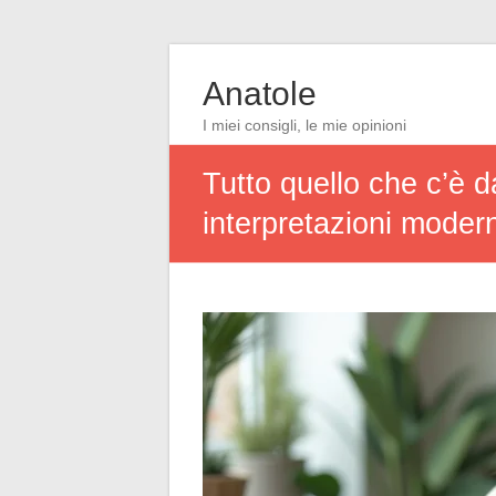
Anatole
I miei consigli, le mie opinioni
Tutto quello che c’è d
interpretazioni moder