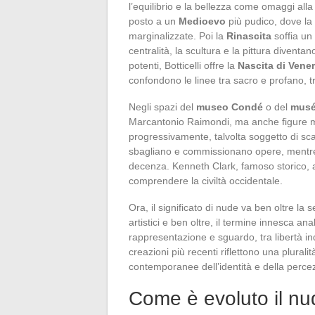
l’equilibrio e la bellezza come omaggi al
posto a un
Medioevo
più pudico, dove la
marginalizzate. Poi la
Rinascita
soffia un
centralità, la scultura e la pittura diventa
potenti, Botticelli offre la
Nascita di Vene
confondono le linee tra sacro e profano, t
Negli spazi del
museo Condé
o del
musé
Marcantonio Raimondi, ma anche figure mit
progressivamente, talvolta soggetto di sca
sbagliano e commissionano opere, mentre l
decenza. Kenneth Clark, famoso storico, 
comprendere la civiltà occidentale.
Ora, il significato di nude va ben oltre la 
artistici e ben oltre, il termine innesca ana
rappresentazione e sguardo, tra libertà in
creazioni più recenti riflettono una pluralit
contemporanee dell’identità e della perce
Come è evoluto il nud