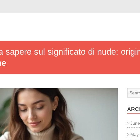
a sapere sul significato di nude: origi
ne
ARC
June
May