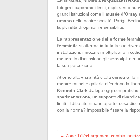
Attualmente,
nudità
e
rappresentazione
fotografi superano i limiti, esplorando nuo
grandi istituzioni come il
musée d’Orsay
e
umano
nelle nostre società. Parigi, Berl
la pluralità di opinioni e sensibilità.
La
rappresentazione delle forme
femmini
femminile
si afferma in tutta la sua diver
installazioni: i mezzi si moltiplicano, i cod
mettere in discussione gli stereotipi, denun
la sua percezione.
Attorno alla
visibilità
e alla
censura
, le 
mentre musei e gallerie difendono la liber
Kenneth Clark
dialoga oggi con pratiche m
sperimentazione, un supporto di rivendicaz
limiti. Il dibattito rimane aperto: cosa dice
con la norma? Impossibile fissare la rispo
←
Zone Téléchargement cambia indirizz