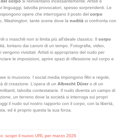
 del corpo
si reinventano incessantemente. Artisti e
vi linguaggi, talvolta provocatori, spesso sorprendenti. Le
spongono opere che interrogano il posto del
corpo
ino, Washington: tante scene dove la
nudità
si confronta con
li o maschili non si limita più all’ideale classico. Il
corpo
sità, lontano dai canoni di un tempo. Fotografia, video,
ici vengono rivisitati. Artisti si appropriano del nudo per
ciare le imposizioni, aprire spazi di riflessione sul corpo e
linee si muovono. I social media impongono filtri e regole,
tà di creazione. L’opera di un
Albrecht Dürer
o di un
ilitanti, talvolta contestatarie. Il nudo diventa un campo di
ione, un terreno dove la società si interroga sui propri
 oggi il nudo sul nostro rapporto con il corpo, con la libertà,
sta, ed è proprio questa la sua forza.
o: scopri il nuovo URL per marzo 2026