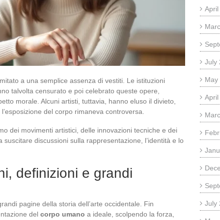
Apri
Marc
Sept
July
May
imitato a una semplice assenza di vestiti. Le istituzioni
no talvolta censurato e poi celebrato queste opere,
Apri
to morale. Alcuni artisti, tuttavia, hanno eluso il divieto,
e l’esposizione del corpo rimaneva controversa.
Marc
mo dei movimenti artistici, delle innovazioni tecniche e dei
Febr
 a suscitare discussioni sulla rappresentazione, l’identità e lo
Janu
Dec
ini, definizioni e grandi
Sept
July
ndi pagine della storia dell’arte occidentale. Fin
entazione del
corpo umano
a ideale, scolpendo la forza,