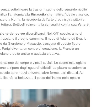
senza sottolineare la trasformazione dello sguardo rivolto
fica l’anatomia alla
Rinascita
che riattiva l’ideale classico,
e o a Roma, la riscoperta dell’arte greca ispira pittori e
tettura, Botticelli reinventa la sensualità con la sua
Venere
.
e
zione del corpo
diversificarsi. Nel XVI
secolo, a nord
 tracciano il proprio cammino. Il nudo di Adamo ed Eva, le
nte da Giorgione o Masaccio: ciascuna di queste figure
. Parigi diventa un centro di creazione, la Francia un
colano eredità antica e audacia creativa.
ebrazione del corpo e vincoli sociali. Le scene mitologiche
no al riparo dagli sguardi ufficiali. La pittura accademica
secolo apre nuovi orizzonti: altre forme, altri dibattiti. Ad
a libertà, la bellezza e il posto dell’intimo nello spazio