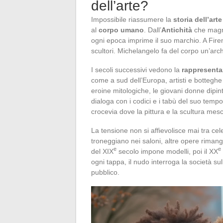
dell’arte?
Impossibile riassumere la
storia dell’arte
al
corpo umano
. Dall’
Antichità
che magni
ogni epoca imprime il suo marchio. A Firenz
scultori. Michelangelo fa del corpo un’archi
I secoli successivi vedono la
rappresenta
come a sud dell’Europa, artisti e botteghe
eroine mitologiche, le giovani donne dipi
dialoga con i codici e i tabù del suo tempo
crocevia dove la pittura e la scultura mes
La tensione non si affievolisce mai tra cel
troneggiano nei saloni, altre opere rimango
e
e
del XIX
secolo impone modelli, poi il XX
ogni tappa, il nudo interroga la società sull
pubblico.