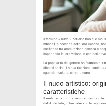
Il termine « nudo » nell’arte non si è mai l
museali, a seconda delle loro epoche, han
oscillando tra ammirazione estetica e sospet
imponendo la loro visione in contesti dov
La popolarità del genere ha fluttuato al rit
dibattiti sociali. La sua ricezione continua
sguardo rivolto al corpo umano.
Il nudo artistico: orig
caratteristiche
Il
nudo artistico
ha sempre plasmato le gra
dall’
Antichità
, i Greci elevano la rappres