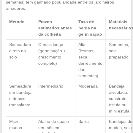
semanas) têm ganhado popularidade entre os jardineiros
amadores.
Método
Prazos
Taxa de
Materiais
estimados antes
perda na
necessário
da colheita
germinação
Semeadura
O mais longo
Alta
Sementes,
direta no
(germinação +
(lesmas,
solo
solo
crescimento
seca,
preparado
completo)
derretimento
das
sementes)
Semeadura
Intermediário
Moderada
Bandeja
em bandeja
alveolada,
e depois
substrato,
transplante
estufa ou
mini estufa
Micro-
Atalho de quase
Baixa
Bandejas de
mudas
um mês em
mudas, solo