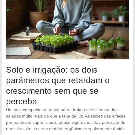
Solo e irrigação: os dois
parâmetros que retardam o
crescimento sem que se
perceba
Um solo compacto ou muito pobre freia o crescimento das
saladas muito mais do que a falta de luz. As raízes das alfaces
permanecem superficiais e pouco vigorosas. Elas precisam de
um solo solto, rico em matéria orgânica e regularmente úmido.