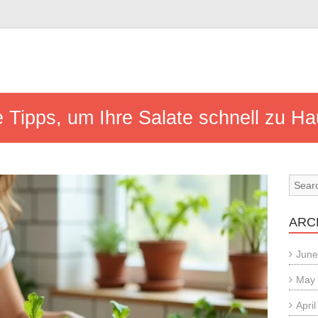
ve Tipps, um Ihre Salate schnell zu 
ARC
June
May
Apri