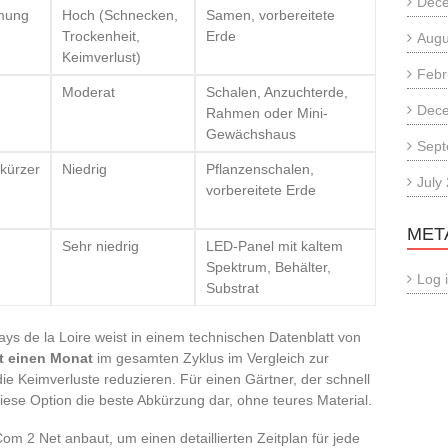
Dec
imung
Hoch (Schnecken,
Samen, vorbereitete
Trockenheit,
Erde
Augu
Keimverlust)
Febr
Moderat
Schalen, Anzuchterde,
Dec
Rahmen oder Mini-
Gewächshaus
Sept
kürzer
Niedrig
Pflanzenschalen,
July
vorbereitete Erde
MET
Sehr niedrig
LED-Panel mit kaltem
Spektrum, Behälter,
Log 
Substrat
s de la Loire weist in einem technischen Datenblatt von
t einen Monat
im gesamten Zyklus im Vergleich zur
die Keimverluste reduzieren. Für einen Gärtner, der schnell
diese Option die beste Abkürzung dar, ohne teures Material.
om 2 Net anbaut, um einen detaillierten Zeitplan für jede