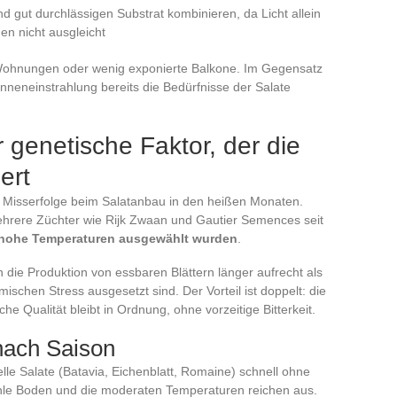
d gut durchlässigen Substrat kombinieren, da Licht allein
en nicht ausgleicht
 Wohnungen oder wenig exponierte Balkone. Im Gegensatz
neneinstrahlung bereits die Bedürfnisse der Salate
 genetische Faktor, der die
ert
r Misserfolge beim Salatanbau in den heißen Monaten.
mehrere Züchter wie Rijk Zwaan und Gautier Semences seit
ür hohe Temperaturen ausgewählt wurden
.
die Produktion von essbaren Blättern länger aufrecht als
schen Stress ausgesetzt sind. Der Vorteil ist doppelt: die
he Qualität bleibt in Ordnung, ohne vorzeitige Bitterkeit.
nach Saison
lle Salate (Batavia, Eichenblatt, Romaine) schnell ohne
le Boden und die moderaten Temperaturen reichen aus.