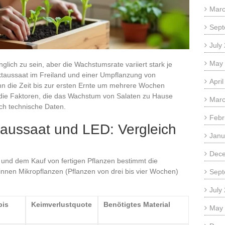
Marc
Sept
July
May
lich zu sein, aber die Wachstumsrate variiert stark je
taussaat im Freiland und einer Umpflanzung von
Apri
n die Zeit bis zur ersten Ernte um mehrere Wochen
ht die Faktoren, die das Wachstum von Salaten zu Hause
Marc
rch technische Daten.
Febr
taussaat und LED: Vergleich
Janu
Dec
nd dem Kauf von fertigen Pflanzen bestimmt die
nen Mikropflanzen (Pflanzen von drei bis vier Wochen)
Sept
July
bis
Keimverlustquote
Benötigtes Material
May